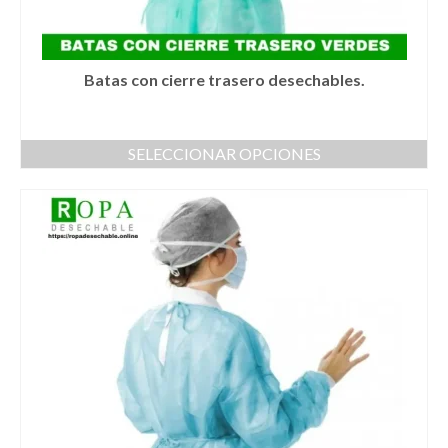
Batas con cierre trasero desechables.
SELECCIONAR OPCIONES
Este
producto
tiene
múltiples
variantes.
Las
opciones
se
pueden
elegir
en
la
página
de