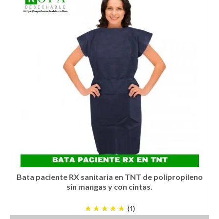
tiene
múltiples
variantes.
Las
opciones
se
pueden
elegir
en
la
página
de
producto
Bata paciente RX sanitaria en TNT de polipropileno
sin mangas y con cintas.
(1)