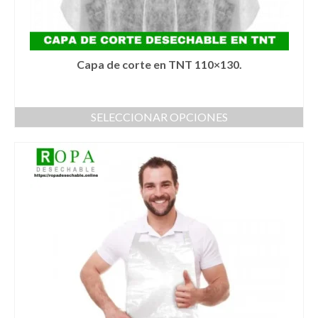
Capa de corte en TNT 110×130.
SELECCIONAR OPCIONES
Este
producto
tiene
múltiples
variantes.
Las
opciones
se
pueden
elegir
en
la
página