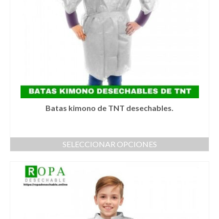
elegir
en
la
página
de
producto
Batas kimono de TNT desechables.
SELECCIONAR OPCIONES
Este
producto
tiene
múltiples
variantes.
Las
opciones