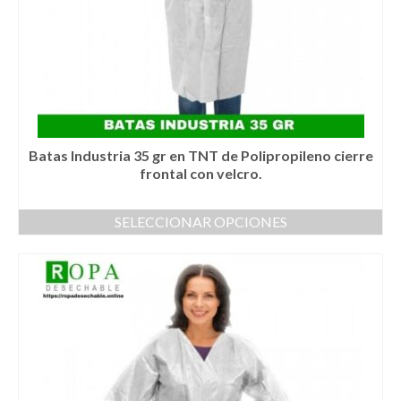
página
de
producto
Batas Industria 35 gr en TNT de Polipropileno cierre
frontal con velcro.
SELECCIONAR OPCIONES
Este
producto
tiene
múltiples
variantes.
Las
opciones
se
pueden