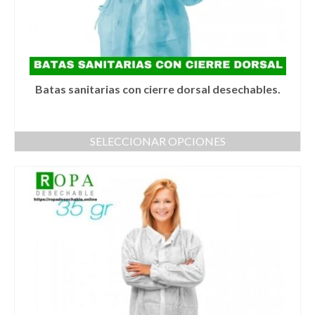
producto
Batas sanitarias con cierre dorsal desechables.
SELECCIONAR OPCIONES
Este
producto
tiene
múltiples
variantes.
Las
opciones
se
pueden
elegir
en
la