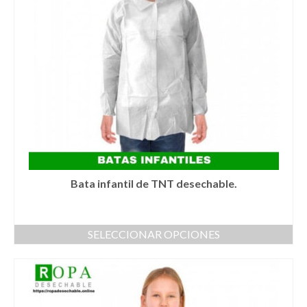
se
pueden
elegir
en
la
página
de
producto
Bata infantil de TNT desechable.
SELECCIONAR OPCIONES
Este
producto
tiene
múltiples
variantes.