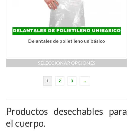
de
producto
Delantales de polietileno unibásico
SELECCIONAR OPCIONES
Este
producto
1
2
3
→
tiene
múltiples
variantes.
Las
opciones
Productos desechables para
se
pueden
el cuerpo.
elegir
en