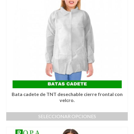
Las
opciones
se
pueden
elegir
en
la
página
de
producto
Bata cadete de TNT desechable cierre frontal con
velcro.
SELECCIONAR OPCIONES
Este
producto