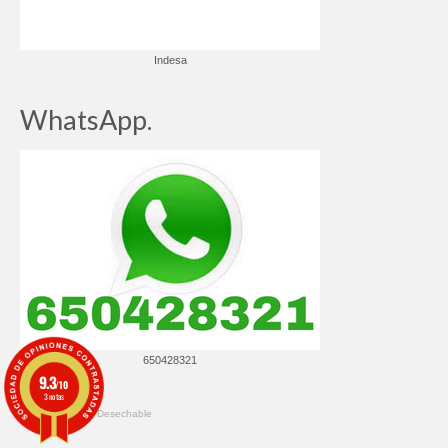
Indesa
WhatsApp.
650428321
9.3
/10
3 notas
© 2026 ✔️ Ropa Desechable