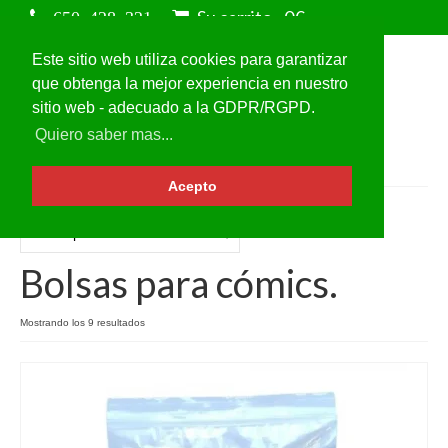
Su carrito
-
0
€
Este sitio web utiliza cookies para garantizar
que obtenga la mejor experiencia en nuestro
sitio web - adecuado a la GDPR/RGPD.
Quiero saber mas...
Acepto
Bolsas para cómics.
Mostrando los 9 resultados