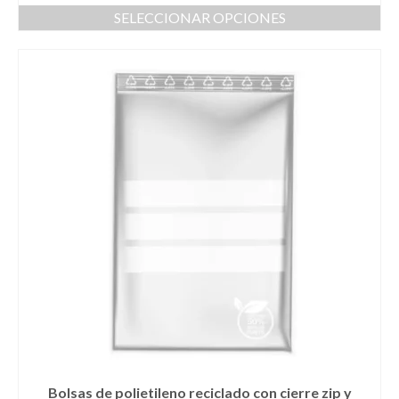
SELECCIONAR OPCIONES
Este
producto
tiene
múltiples
variantes.
Las
opciones
se
pueden
elegir
en
la
página
de
producto
Bolsas de polietileno reciclado con cierre zip y