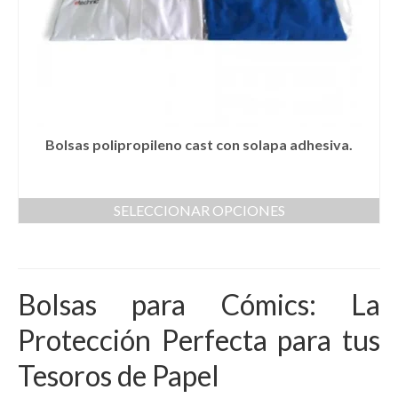
página
de
producto
Bolsas polipropileno cast con solapa adhesiva.
SELECCIONAR OPCIONES
Este
producto
tiene
múltiples
Bolsas para Cómics: La
variantes.
Las
Protección Perfecta para tus
opciones
se
Tesoros de Papel
pueden
elegir