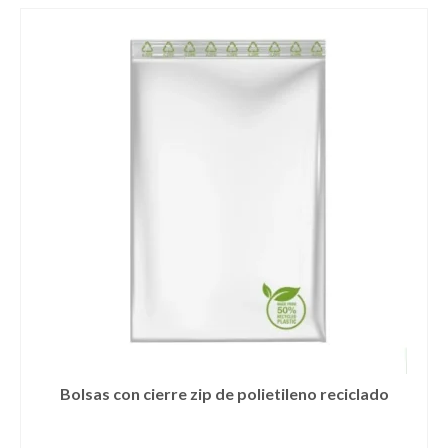
producto
tiene
múltiples
variantes.
Las
opciones
se
pueden
elegir
en
la
página
de
producto
Bolsas con cierre zip de polietileno reciclado