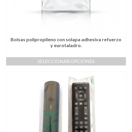
producto
Bolsas polipropileno con solapa adhesiva refuerzo
y eurotaladro.
SELECCIONAR OPCIONES
Este
producto
tiene
múltiples
variantes.
Las
opciones
se
pueden
elegir
en