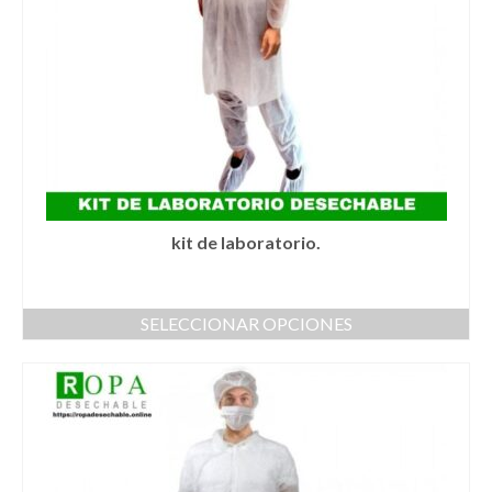
elegir
en
la
página
de
producto
kit de laboratorio.
SELECCIONAR OPCIONES
Este
producto
tiene
múltiples
variantes.
Las
opciones