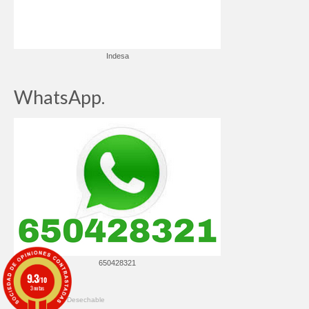
Indesa
WhatsApp.
650428321
9.3
/10
3 notas
© 2026 ✔️ Ropa Desechable