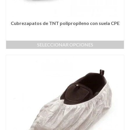
Cubrezapatos de TNT polipropileno con suela CPE
SELECCIONAR OPCIONES
Este
producto
tiene
múltiples
variantes.
Las
opciones
se
pueden
elegir
en
la
página
de