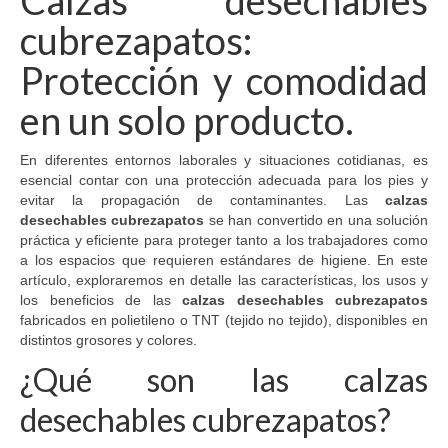
Calzas desechables
Las
cubrezapatos:
opciones
se
Protección y comodidad
pueden
elegir
en un solo producto.
en
la
página
En diferentes entornos laborales y situaciones cotidianas, es
de
esencial contar con una protección adecuada para los pies y
producto
evitar la propagación de contaminantes. Las
calzas
desechables cubrezapatos
se han convertido en una solución
práctica y eficiente para proteger tanto a los trabajadores como
a los espacios que requieren estándares de higiene. En este
artículo, exploraremos en detalle las características, los usos y
los beneficios de las
calzas desechables cubrezapatos
fabricados en polietileno o TNT (tejido no tejido), disponibles en
distintos grosores y colores.
¿Qué son las calzas
desechables cubrezapatos?