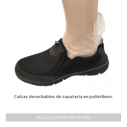
Calzas desechables de zapatería en polietileno.
SELECCIONAR OPCIONES
Este