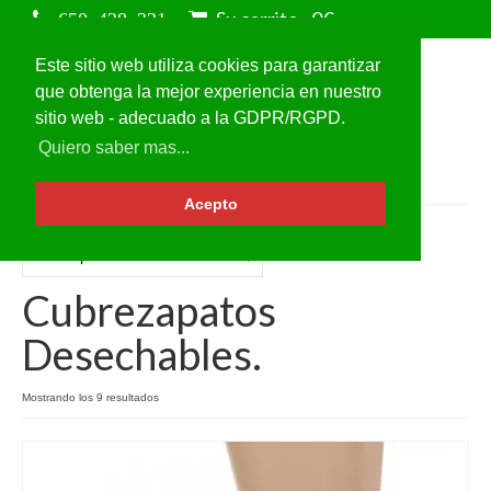
Su carrito
-
0
€
Este sitio web utiliza cookies para garantizar
que obtenga la mejor experiencia en nuestro
sitio web - adecuado a la GDPR/RGPD.
Quiero saber mas...
Acepto
Cubrezapatos
Desechables.
Mostrando los 9 resultados