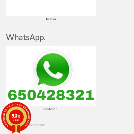
Indesa
WhatsApp.
650428321
9.3
/10
3 notas
© 2026 ✔️ Ropa Desechable