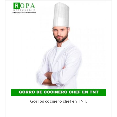
producto
tiene
múltiples
variantes.
Las
opciones
se
pueden
elegir
en
la
página
de
producto
Gorros cocinero chef en TNT.