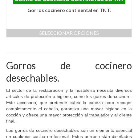
Gorros cocinero continental en TNT.
SELECCIONAR OPCIONES
Este
producto
tiene
múltiples
Gorros de cocinero
variantes.
Las
desechables.
opciones
se
pueden
El sector de la restauración y la hostelería necesita diversos
elegir
artículos de protección e higiene, como los gorros de cocinero.
en
Este accesorio, que pretende cubrir la cabeza para recoger
la
completamente el cabello, garantiza una mayor higiene en la
página
cocción y ofrece una mayor protección al trabajador y al cliente
de
final.
producto
Los gorros de cocinero desechables son un elemento esencial
en cualquier cocina profesional. Estos gorros están diseñados