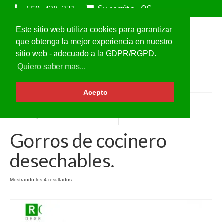
Su carrito
-
0
€
Este sitio web utiliza cookies para garantizar
que obtenga la mejor experiencia en nuestro
sitio web - adecuado a la GDPR/RGPD.
Quiero saber mas...
Acepto
Gorros de cocinero
desechables.
Mostrando los 4 resultados