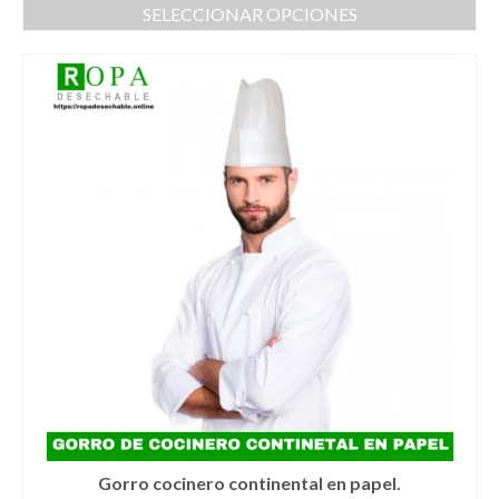
SELECCIONAR OPCIONES
Este
producto
tiene
múltiples
variantes.
Las
opciones
se
pueden
elegir
en
la
página
de
producto
Gorro cocinero continental en papel.