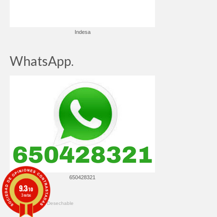
Indesa
WhatsApp.
650428321
9.3
/10
3 notas
© 2026 ✔️ Ropa Desechable