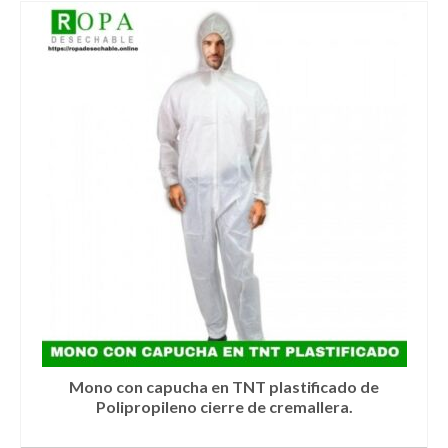
producto
tiene
múltiples
variantes.
Las
opciones
se
pueden
elegir
en
la
página
de
producto
Mono con capucha en TNT plastificado de
Polipropileno cierre de cremallera.