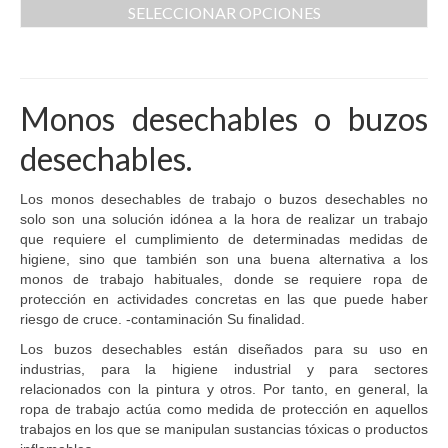
SELECCIONAR OPCIONES
Este
producto
tiene
múltiples
Monos desechables o buzos
variantes.
Las
desechables.
opciones
se
pueden
Los monos desechables de trabajo o buzos desechables no
elegir
solo son una solución idónea a la hora de realizar un trabajo
en
que requiere el cumplimiento de determinadas medidas de
la
higiene, sino que también son una buena alternativa a los
página
monos de trabajo habituales, donde se requiere ropa de
de
protección en actividades concretas en las que puede haber
producto
riesgo de cruce. -contaminación Su finalidad.
Los buzos desechables están diseñados para su uso en
industrias, para la higiene industrial y para sectores
relacionados con la pintura y otros. Por tanto, en general, la
ropa de trabajo actúa como medida de protección en aquellos
trabajos en los que se manipulan sustancias tóxicas o productos