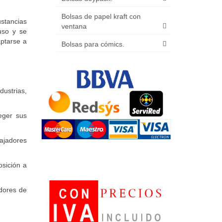
Bolsas de papel kraft con
ustancias
ventana
uso y se
aptarse a
Bolsas para cómics.
ustrias,
eger sus
bajadores
osición a
adores de