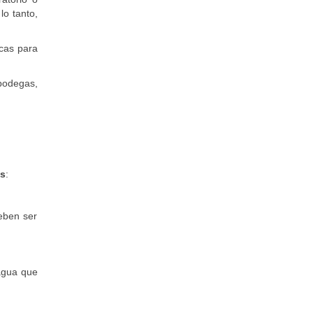
lo tanto,
icas para
bodegas,
es
:
eben ser
agua que