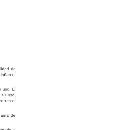
lidad de
 dañan el
 uso. El
 su uso,
corres el
 gama de
atorio o