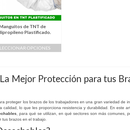
la
la
página
página
de
de
producto
producto
Manguitos de TNT de
lipropileno Plastificado.
ELECCIONAR OPCIONES
Este
producto
tiene
múltiples
La Mejor Protección para tus Br
variantes.
Las
opciones
se
pueden
ra proteger los brazos de los trabajadores en una gran variedad de in
elegir
calidad, lo que les proporciona resistencia y durabilidad. En este art
en
echables
, para qué se utilizan, en qué sectores son más comunes, p
la
 tus brazos en el trabajo.
página