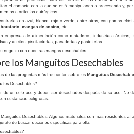
itan el contacto con lo que se está manipulando o procesando y, por 
mentos o artículos quirúrgicos.
ntrarlas en azul, blanco, rojo o verde, entre otros, con gomas elást
boratorio, mangas de cocina
, etc.
en empresas de alimentación como mataderos, industrias cárnicas, 
as y aceites, piscifactorías, panaderías y pastelerías.
 tu negocio con nuestras mangas desechables.
bre los Manguitos Desechables
as de las preguntas más frecuentes sobre los
Manguitos Desechabl
guitos Desechables?
er de un solo uso y deben ser desechados después de su uso. No d
con sustancias peligrosas.
s Manguitos Desechables. Algunos materiales son más resistentes al 
gúrate de buscar opciones específicas para ello.
Desechables?