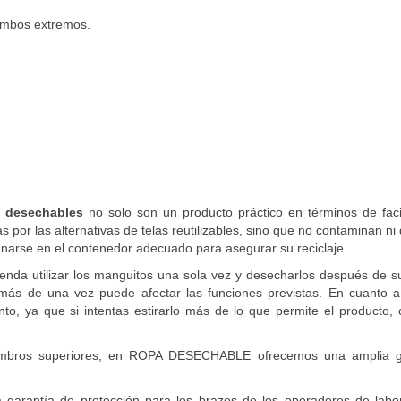
 ambos extremos.
 desechables
no solo son un producto práctico en términos de faci
 por las alternativas de telas reutilizables, sino que no contaminan ni
arse en el contenedor adecuado para asegurar su reciclaje.
nda utilizar los manguitos una sola vez y desecharlos después de su
más de una vez puede afectar las funciones previstas. En cuanto a
o, ya que si intentas estirarlo más de lo que permite el producto, 
 miembros superiores, en ROPA DESECHABLE ofrecemos una amplia
garantía de protección para los brazos de los operadores de labor