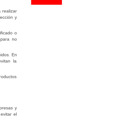
 realizar
tección y
ificado o
 para no
uidos. En
vitan la
roductos
presas y
evitar el