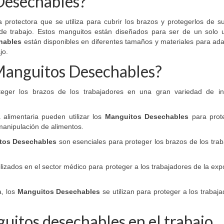
Desechables?
de
producto
protectora que se utiliza para cubrir los brazos y protegerlos de s
e de trabajo. Estos manguitos están diseñados para ser de un solo 
hables
están disponibles en diferentes tamaños y materiales para ad
jo.
s Manguitos Desechables?
teger los brazos de los trabajadores en una gran variedad de ind
a alimentaria pueden utilizar los
Manguitos Desechables
para prot
manipulación de alimentos.
tos Desechables
son esenciales para proteger los brazos de los tra
lizados en el sector médico para proteger a los trabajadores de la exp
a, los
Manguitos Desechables
se utilizan para proteger a los trabaj
guitos desechables en el trabajo.