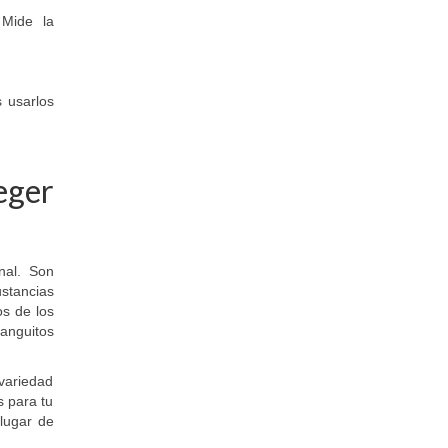
 Mide la
 usarlos
eger
nal. Son
ustancias
s de los
anguitos
 variedad
s para tu
 lugar de