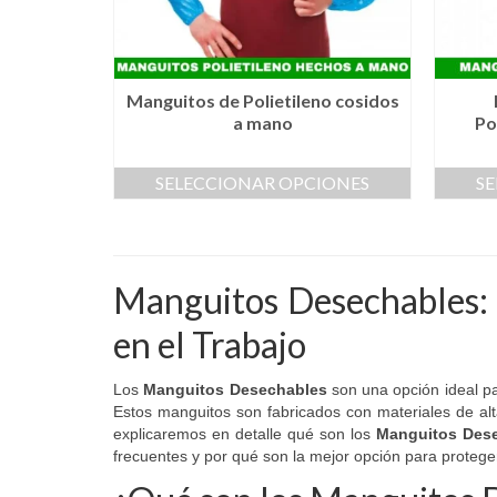
la
página
de
producto
Manguitos de Polietileno cosidos
a mano
Po
SELECCIONAR OPCIONES
S
Este
producto
tiene
múltiples
Manguitos Desechables: 
variantes.
Las
en el Trabajo
opciones
se
pueden
Los
Manguitos Desechables
son una opción ideal pa
elegir
Estos manguitos son fabricados con materiales de alta 
en
explicaremos en detalle qué son los
Manguitos Des
la
frecuentes y por qué son la mejor opción para proteger
página