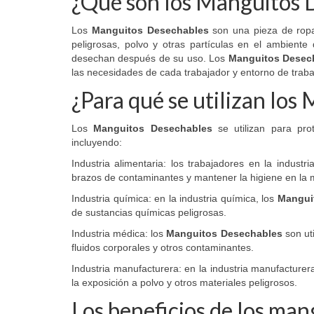
¿Qué son los Manguitos 
de
producto
Los
Manguitos Desechables
son una pieza de ropa 
peligrosas, polvo y otras partículas en el ambient
desechan después de su uso. Los
Manguitos Desec
las necesidades de cada trabajador y entorno de traba
¿Para qué se utilizan lo
Los
Manguitos Desechables
se utilizan para pro
incluyendo:
Industria alimentaria: los trabajadores en la industri
brazos de contaminantes y mantener la higiene en la 
Industria química: en la industria química, los
Mangui
de sustancias químicas peligrosas.
Industria médica: los
Manguitos Desechables
son uti
fluidos corporales y otros contaminantes.
Industria manufacturera: en la industria manufacturer
la exposición a polvo y otros materiales peligrosos.
Los beneficios de los man