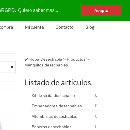
Su carrito
-
0
€
DPR/RGPD.
Quiero saber mas...
Acepto
 compra
Mi cuenta
Contacto
Blog
✔️ Ropa Desechable
>
Productos
>
Manguitos desechables.
Listado de artículos.
Kit de visita desechable.
Empapadores desechables.
Alfombrillas desechables
Baberos desechables.