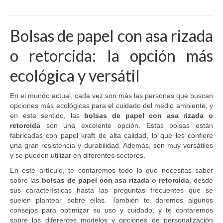
producto
tiene
múltiples
Bolsas de papel con asa rizada
variantes.
Las
o retorcida: la opción más
opciones
se
ecológica y versátil
pueden
elegir
en
En el mundo actual, cada vez son más las personas que buscan
la
opciones más ecológicas para el cuidado del medio ambiente, y
página
en este sentido, las
bolsas de papel con asa rizada o
de
retorcida
son una excelente opción. Estas bolsas están
producto
fabricadas con papel kraft de alta calidad, lo que les confiere
una gran resistencia y durabilidad. Además, son muy versátiles
y se pueden utilizar en diferentes sectores.
En este artículo, te contaremos todo lo que necesitas saber
sobre las
bolsas de papel con asa rizada o retorcida
, desde
sus características hasta las preguntas frecuentes que se
suelen plantear sobre ellas. También te daremos algunos
consejos para optimizar su uso y cuidado, y te contaremos
sobre los diferentes modelos y opciones de personalización