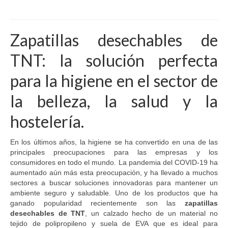
producto
tiene
múltiples
Zapatillas desechables de
variantes.
Las
TNT: la solución perfecta
opciones
se
para la higiene en el sector de
pueden
elegir
la belleza, la salud y la
en
la
hostelería.
página
de
producto
En los últimos años, la higiene se ha convertido en una de las
principales preocupaciones para las empresas y los
consumidores en todo el mundo. La pandemia del COVID-19 ha
aumentado aún más esta preocupación, y ha llevado a muchos
sectores a buscar soluciones innovadoras para mantener un
ambiente seguro y saludable. Uno de los productos que ha
ganado popularidad recientemente son las
zapatillas
desechables de TNT
, un calzado hecho de un material no
tejido de polipropileno y suela de EVA que es ideal para