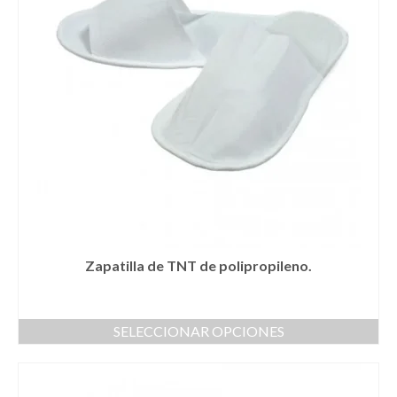
Zapatilla de TNT de polipropileno.
SELECCIONAR OPCIONES
Este
producto
tiene