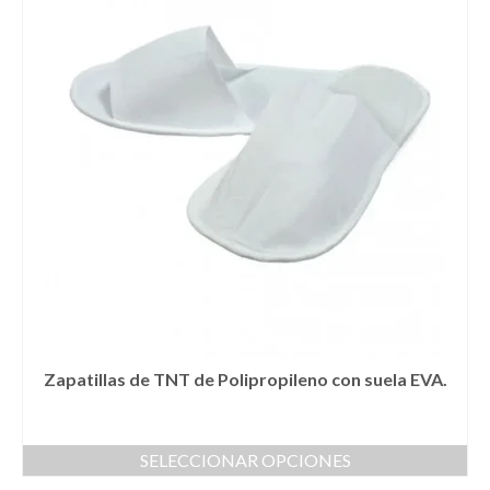
múltiples
variantes.
Las
opciones
se
pueden
elegir
en
la
página
de
producto
Zapatillas de TNT de Polipropileno con suela EVA.
SELECCIONAR OPCIONES
Este