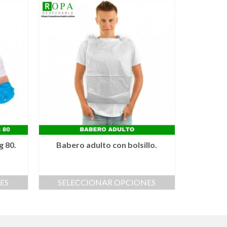
g 80.
Babero adulto con bolsillo.
ES
SELECCIONAR OPCIONES
Este
producto
tiene
múltiples