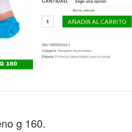
CANTIDAD.
Borrar seleción
Manguitos
AÑADIR AL CARRITO
de
Polietileno
g
160.
SKU:
RD0301010-1
cantidad
Categoría:
Manguitos desechables.
Etiqueta:
Productos desechables para el cuerpo
eno g 160.