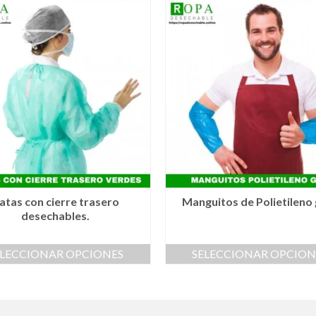
atas con cierre trasero
Manguitos de Polietileno 
desechables.
ELECCIONAR OPCIONES
SELECCIONAR OPCION
Este
Este
producto
producto
tiene
tiene
múltiples
múltiples