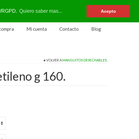
Su carrito
-
0
€
DPR/RGPD.
Quiero saber mas...
Acepto
 compra
Mi cuenta
Contacto
Blog
VOLVER A
MANGUITOS DESECHABLES.
tileno g 160.