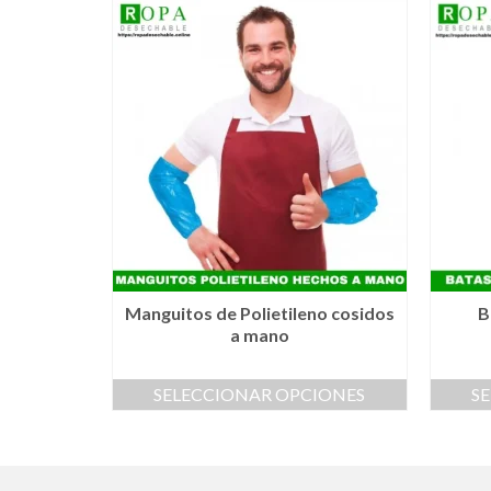
Manguitos de Polietileno cosidos
B
a mano
SELECCIONAR OPCIONES
S
Este
producto
tiene
múltiples