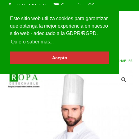
Su carrito
-
0
€
Este sitio web utiliza cookies para garantizar
que obtenga la mejor experiencia en nuestro
sitio web - adecuado a la GDPR/RGPD.
Quiero saber mas...
Acepto
VOLVER A
GORROS DE COCINERO DESECHABLES.