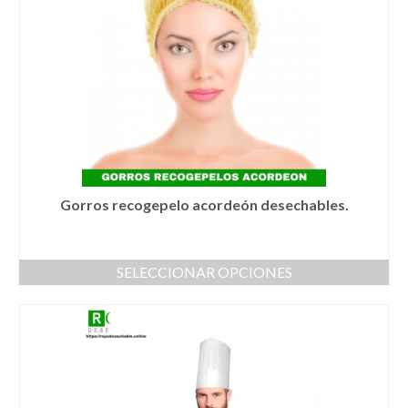
Gorros recogepelo acordeón desechables.
SELECCIONAR OPCIONES
Este
producto
tiene
múltiples
variantes.
Las
opciones