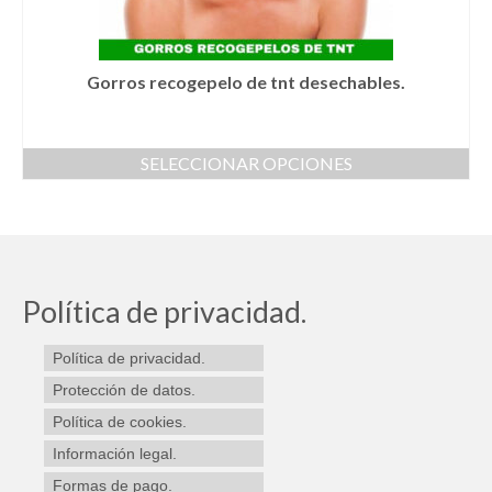
página
de
producto
Gorros recogepelo de tnt desechables.
SELECCIONAR OPCIONES
Este
producto
tiene
múltiples
variantes.
Las
Política de privacidad.
opciones
se
Política de privacidad.
pueden
elegir
Protección de datos.
en
Política de cookies.
la
Información legal.
página
de
Formas de pago.