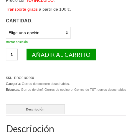
Precio con
IVA INCLUIDO
.
Transporte gratis
a partir de 100 €.
CANTIDAD.
Borrar seleción
Gorros
AÑADIR AL CARRITO
cocinero
chef
en
TNT.
SKU:
RDO0102200
cantidad
Categoría:
Gorros de cocinero desechables.
Etiquetas:
Gorros de chef
,
Gorros de cocinero
,
Gorros de TST
,
gorros desechables
Descripción
Descripción