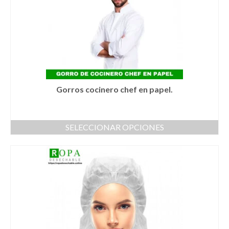
se
pueden
elegir
en
la
página
de
producto
Gorros cocinero chef en papel.
SELECCIONAR OPCIONES
Este
producto
tiene
múltiples
variantes.
Las
opciones
se
pueden