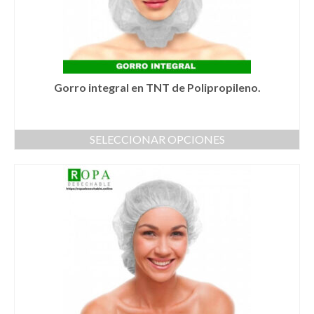
elegir
en
la
página
de
producto
Gorro integral en TNT de Polipropileno.
SELECCIONAR OPCIONES
Este
producto
tiene
múltiples
variantes.
Las
opciones
se
pueden
elegir
en
la