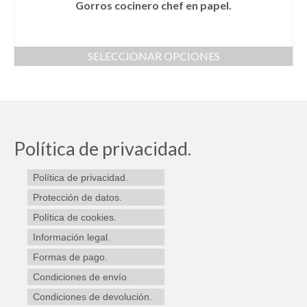
Gorros cocinero chef en papel.
SELECCIONAR OPCIONES
Este
producto
tiene
múltiples
variantes.
Las
Política de privacidad.
opciones
se
Política de privacidad.
pueden
elegir
Protección de datos.
en
Política de cookies.
la
Información legal.
página
de
Formas de pago.
producto
Condiciones de envío.
Condiciones de devolución.