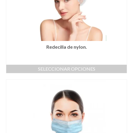
Redecilla de nylon.
SELECCIONAR OPCIONES
Este
producto
tiene
múltiples
variantes.
Las
opciones
se
pueden
elegir