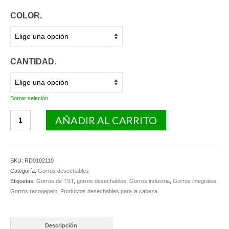
COLOR.
CANTIDAD.
Borrar seleción
Gorro
AÑADIR AL CARRITO
integral
en
TNT
de
SKU:
RD0102110
Polipropileno.
Categoría:
Gorros desechables
cantidad
Etiquetas:
Gorros de TST
,
gorros desechables
,
Gorros industria
,
Gorros integrales
,
Gorros recogepelo
,
Productos desechables para la cabeza
Descripción