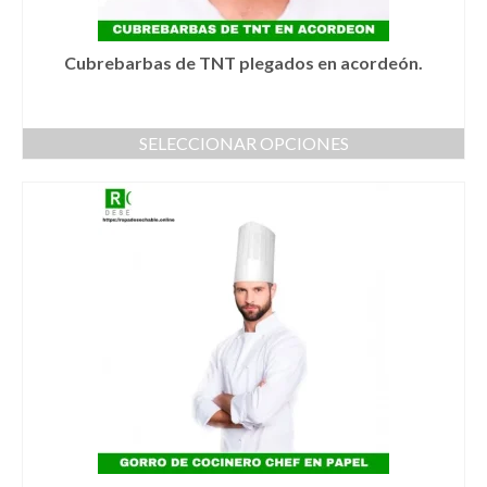
de
producto
Cubrebarbas de TNT plegados en acordeón.
SELECCIONAR OPCIONES
Este
producto
tiene
múltiples
variantes.
Las
opciones
se
pueden
elegir
en
la
página
de
producto