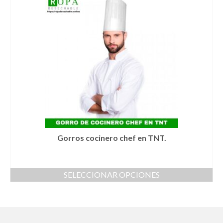
tiene
múltiples
variantes.
Las
opciones
se
pueden
elegir
en
la
página
de
producto
Gorros cocinero chef en TNT.
SELECCIONAR OPCIONES
Este
producto
tiene
múltiples