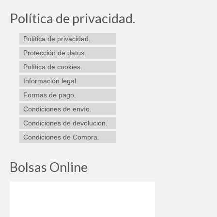
variantes.
Las
Política de privacidad.
opciones
se
Política de privacidad.
pueden
elegir
Protección de datos.
en
Política de cookies.
la
Información legal.
página
de
Formas de pago.
producto
Condiciones de envío.
Condiciones de devolución.
Condiciones de Compra.
Bolsas Online