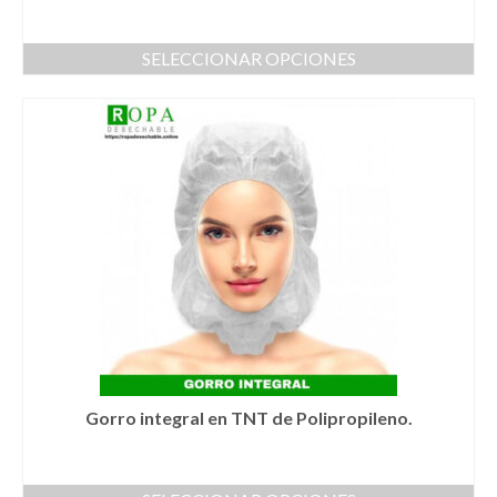
SELECCIONAR OPCIONES
Este
producto
tiene
múltiples
variantes.
Las
opciones
se
pueden
elegir
en
la
página
de
producto
Gorro integral en TNT de Polipropileno.