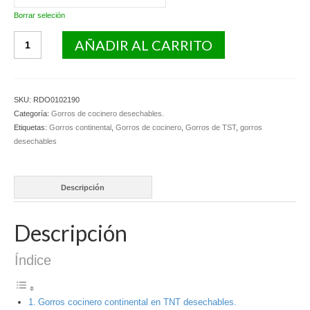
Borrar seleción
Gorros
AÑADIR AL CARRITO
cocinero
continental
en
TNT.
SKU:
RDO0102190
cantidad
Categoría:
Gorros de cocinero desechables.
Etiquetas:
Gorros continental
,
Gorros de cocinero
,
Gorros de TST
,
gorros
desechables
Descripción
Descripción
Índice
Gorros cocinero continental en TNT desechables.