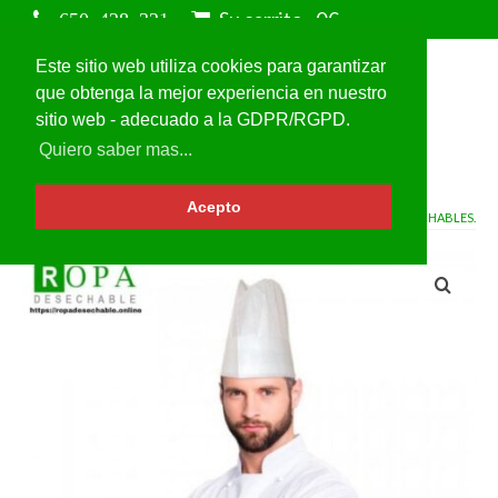
Su carrito
-
0
€
Este sitio web utiliza cookies para garantizar
que obtenga la mejor experiencia en nuestro
sitio web - adecuado a la GDPR/RGPD.
Quiero saber mas...
Acepto
VOLVER A
GORROS DE COCINERO DESECHABLES.