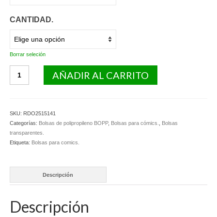
CANTIDAD.
Borrar seleción
Bolsas
AÑADIR AL CARRITO
de
polipropileno
con
solapa
SKU:
RDO2515141
adhesiva.
Categorías:
Bolsas de polipropileno BOPP
,
Bolsas para cómics.
,
Bolsas
cantidad
transparentes.
Etiqueta:
Bolsas para comics.
Descripción
Descripción