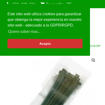
Su carrito
-
0
€
Este sitio web utiliza cookies para garantizar
que obtenga la mejor experiencia en nuestro
sitio web - adecuado a la GDPR/RGPD.
Quiero saber mas...
Acepto
VOLVER A
BOLSAS DE POLIPROPILENO BOPP