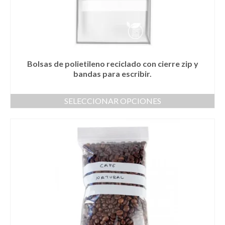
elegir
en
la
página
de
producto
Bolsas de polietileno reciclado con cierre zip y
bandas para escribir.
SELECCIONAR OPCIONES
Este
producto
tiene
múltiples
variantes.
Las
opciones
se
pueden
elegir
en
la