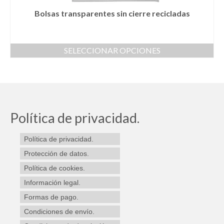
producto
Bolsas transparentes sin cierre recicladas
SELECCIONAR OPCIONES
Este
producto
tiene
múltiples
variantes.
Las
Política de privacidad.
opciones
se
Política de privacidad.
pueden
elegir
Protección de datos.
en
Política de cookies.
la
Información legal.
página
de
Formas de pago.
producto
Condiciones de envío.