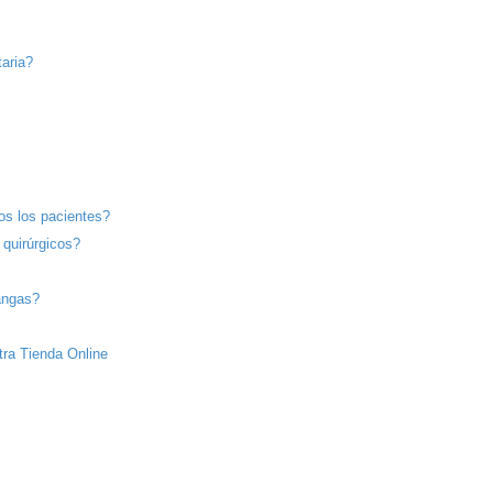
aria?
os los pacientes?
 quirúrgicos?
angas?
ra Tienda Online