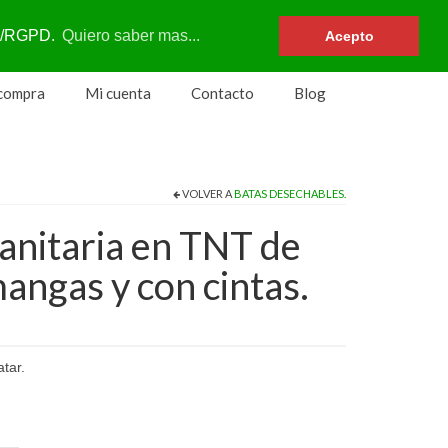
Su carrito
-
0
€
DPR/RGPD.
Quiero saber mas...
Acepto
 compra
Mi cuenta
Contacto
Blog
VOLVER A
BATAS DESECHABLES.
anitaria en TNT de
mangas y con cintas.
tar.
s)