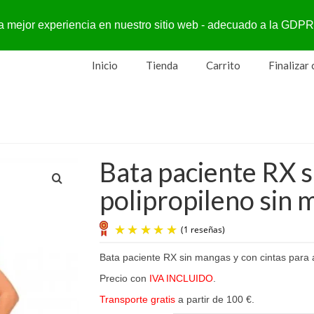
a la mejor experiencia en nuestro sitio web - adecuado a la G
Inicio
Tienda
Carrito
Finalizar
Bata paciente RX s
polipropileno sin 
Bata paciente RX sin mangas y con cintas para a
(1 reseña
Precio con
IVA INCLUIDO
.
Transporte gratis
a partir de 100 €.