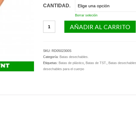
CANTIDAD.
Borrar seleción
Bata
AÑADIR AL CARRITO
paciente
RX
sanitaria
en
SKU:
RD0502300S
TNT
Categoría:
Batas desechables.
de
Etiquetas:
Batas de plástico
,
Batas de TST.
,
Batas desechable
polipropileno
desechables para el cuerpo
sin
mangas
y
con
cintas.
cantidad