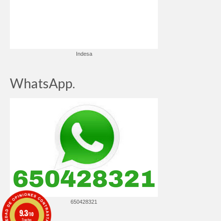
Indesa
WhatsApp.
650428321
9.3
/10
3 notas