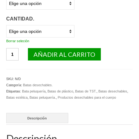
CANTIDAD.
Borrar seleción
Batas
AÑADIR AL CARRITO
kimono
de
TNT
desechables.
SKU:
N/D
cantidad
Categoría:
Batas desechables.
Etiquetas:
Bata peluquería
,
Batas de plástico
,
Batas de TST.
,
Batas desechables
,
Batas estética
,
Batas peluquería.
,
Productos desechables para el cuerpo
Descripción
Descripción