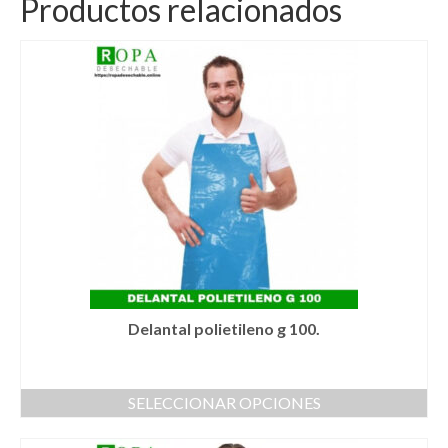
Productos relacionados
Delantal polietileno g 100.
SELECCIONAR OPCIONES
Este
producto