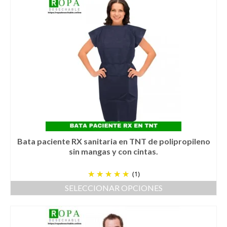
tiene
múltiples
variantes.
Las
opciones
se
pueden
elegir
en
la
página
de
producto
Bata paciente RX sanitaria en TNT de polipropileno
sin mangas y con cintas.
(1)
SELECCIONAR OPCIONES
Este
producto
tiene