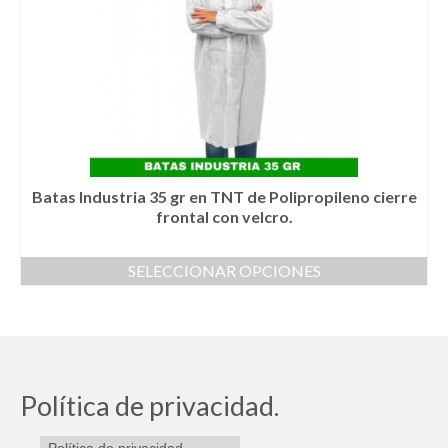
opciones
se
pueden
elegir
en
la
página
de
producto
Batas Industria 35 gr en TNT de Polipropileno cierre
frontal con velcro.
SELECCIONAR OPCIONES
Este
producto
tiene
múltiples
variantes.
Las
Política de privacidad.
opciones
se
Política de privacidad.