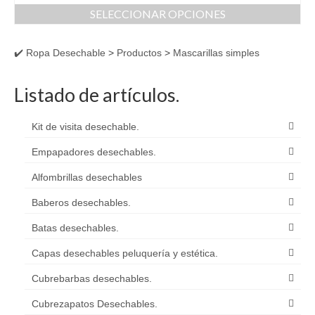
SELECCIONAR OPCIONES
Este
producto
✔️ Ropa Desechable
>
Productos
>
Mascarillas simples
tiene
múltiples
variantes.
Listado de artículos.
Las
opciones
Kit de visita desechable.
se
pueden
Empapadores desechables.
elegir
en
Alfombrillas desechables
la
página
Baberos desechables.
de
Batas desechables.
producto
Capas desechables peluquería y estética.
Cubrebarbas desechables.
Cubrezapatos Desechables.