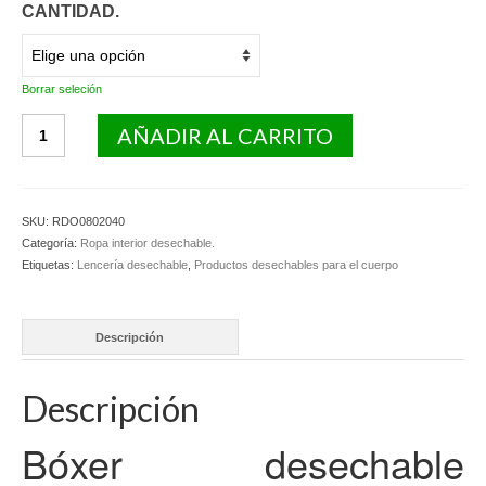
CANTIDAD.
Borrar seleción
Bóxer
AÑADIR AL CARRITO
desechable
hombre
en
TNT
SKU:
RDO0802040
de
Categoría:
Ropa interior desechable.
polipropileno.
Etiquetas:
Lencería desechable
,
Productos desechables para el cuerpo
cantidad
Descripción
Descripción
Bóxer desechable