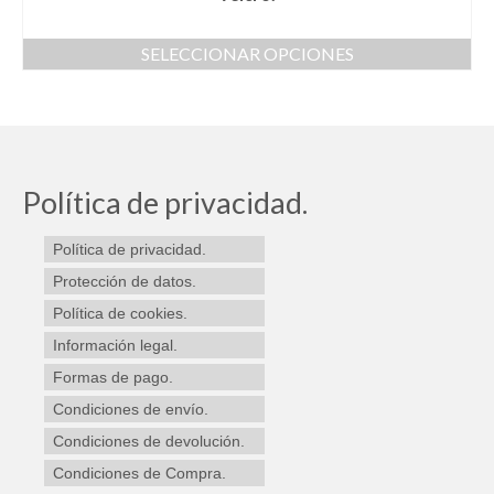
SELECCIONAR OPCIONES
Este
producto
tiene
múltiples
variantes.
Las
Política de privacidad.
opciones
se
Política de privacidad.
pueden
elegir
Protección de datos.
en
Política de cookies.
la
Información legal.
página
de
Formas de pago.
producto
Condiciones de envío.
Condiciones de devolución.
Condiciones de Compra.