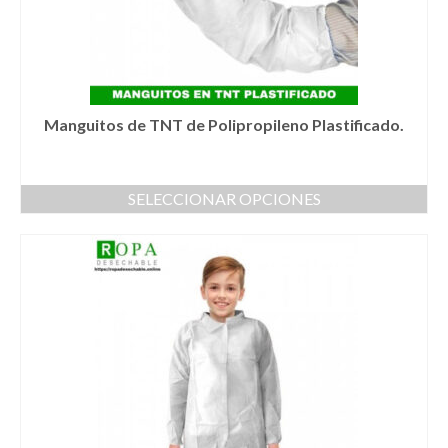
Manguitos de TNT de Polipropileno Plastificado.
SELECCIONAR OPCIONES
Este
producto
tiene
múltiples
variantes.
Las
opciones
se
pueden
elegir
en
la