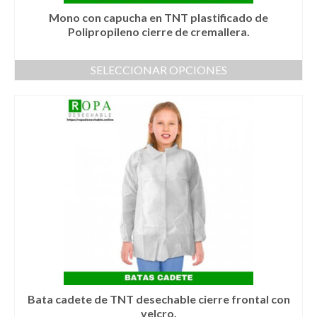
producto
Mono con capucha en TNT plastificado de
Polipropileno cierre de cremallera.
SELECCIONAR OPCIONES
Este
producto
tiene
múltiples
variantes.
Las
opciones
se
pueden
elegir
en
la
página
de
producto
Bata cadete de TNT desechable cierre frontal con
velcro.