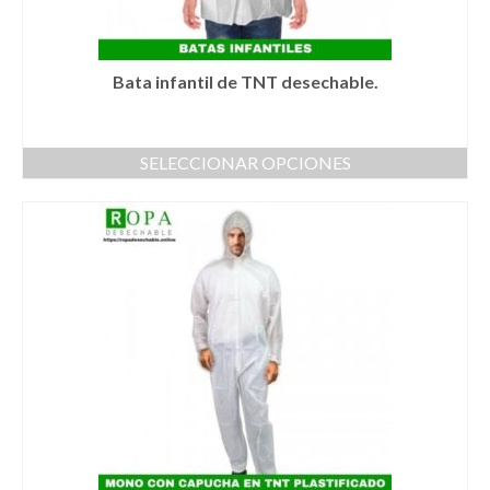
página
de
producto
Bata infantil de TNT desechable.
SELECCIONAR OPCIONES
Este
producto
tiene
múltiples
variantes.
Las
opciones
se
pueden
elegir
en
la
página
de