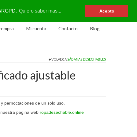
Su carrito
-
0
€
DPR/RGPD.
Quiero saber mas...
Acepto
 compra
Mi cuenta
Contacto
Blog
VOLVER A
SÁBANAS DESECHABLES
icado ajustable
 y pernoctaciones de un solo uso.
 nuestra pagina web
ropadesechable.online