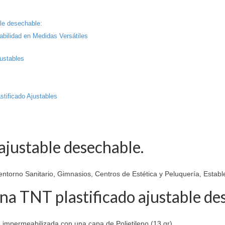
ble desechable:
bilidad en Medidas Versátiles
justables
tificado Ajustables
ajustable desechable.
 entorno Sanitario, Gimnasios, Centros de Estética y Peluquería, Estab
ana TNT plastificado ajustable de
e impermeabilizada con una capa de Polietileno (13 gr)