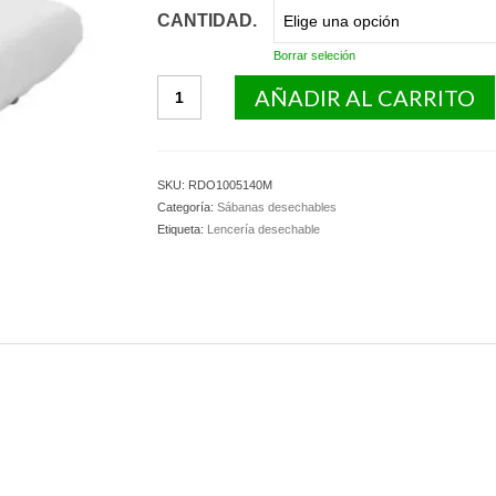
CANTIDAD.
Borrar seleción
Sábana
AÑADIR AL CARRITO
TNT
plastificado
ajustable
desechable.
SKU:
RDO1005140M
cantidad
Categoría:
Sábanas desechables
Etiqueta:
Lencería desechable