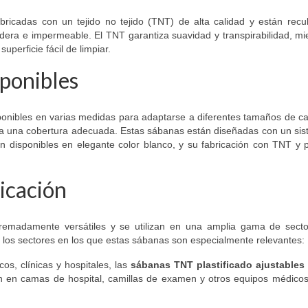
bricadas con un tejido no tejido (TNT) de alta calidad y están recub
ra e impermeable. El TNT garantiza suavidad y transpirabilidad, mien
perficie fácil de limpiar.
sponibles
ponibles en varias medidas para adaptarse a diferentes tamaños de 
a una cobertura adecuada. Estas sábanas están diseñadas con un siste
n disponibles en elegante color blanco, y su fabricación con TNT y po
licación
emadamente versátiles y se utilizan en una amplia gama de sectore
 los sectores en los que estas sábanas son especialmente relevantes:
os, clínicas y hospitales, las
sábanas TNT plastificado ajustables
n en camas de hospital, camillas de examen y otros equipos médicos, 