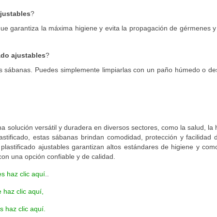
justables
?
que garantiza la máxima higiene y evita la propagación de gérmenes 
ado ajustables
?
 estas sábanas. Puedes simplemente limpiarlas con un paño húmedo o de
a solución versátil y duradera en diversos sectores, como la salud, la h
lastificado, estas sábanas brindan comodidad, protección y facilidad 
plastificado ajustables garantizan altos estándares de higiene y com
con una opción confiable y de calidad.
 haz clic aquí
..
 haz clic aquí,
s haz clic aquí.