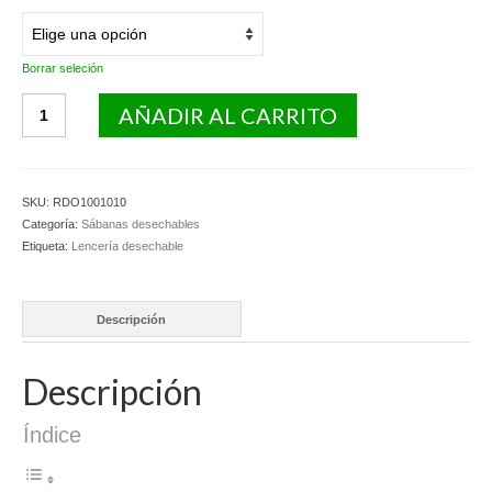
Borrar seleción
Sábanas
AÑADIR AL CARRITO
de
sudoracións
desechable.
cantidad
SKU:
RDO1001010
Categoría:
Sábanas desechables
Etiqueta:
Lencería desechable
Descripción
Descripción
Índice