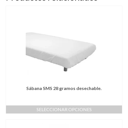
Sábana SMS 28 gramos desechable.
SELECCIONAR OPCIONES
Este
producto
tiene