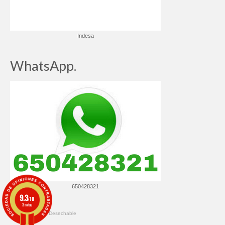
Indesa
WhatsApp.
650428321
9.3
/10
3 notas
© 2026 ✔️ Ropa Desechable