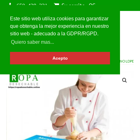
Su carrito
-
0
€
Este sitio web utiliza cookies para garantizar
que obtenga la mejor experiencia en nuestro
sitio web - adecuado a la GDPR/RGPD.
Quiero saber mas...
Acepto
VOLVER A
BOLSAS DE POLIETILENO LDPE