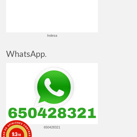
Indesa
WhatsApp.
650428321
9.3
/10