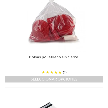
variantes.
Las
opciones
se
pueden
elegir
en
la
página
de
producto
Bolsas polietileno sin cierre.
(1)
SELECCIONAR OPCIONES
Este
producto
tiene
múltiples
variantes.