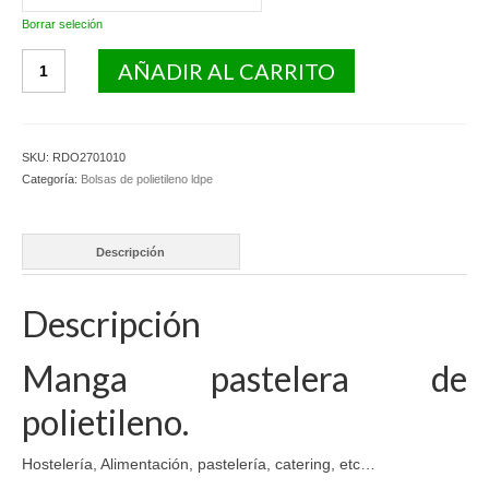
Borrar seleción
Manga
AÑADIR AL CARRITO
pastelera
de
polietileno.
cantidad
SKU:
RDO2701010
Categoría:
Bolsas de polietileno ldpe
Descripción
Descripción
Manga pastelera de
polietileno.
Hostelería, Alimentación, pastelería, catering, etc…