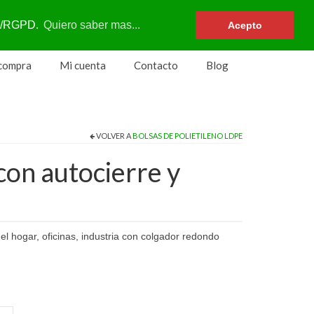
Su carrito
-
0
€
DPR/RGPD.
Quiero saber mas...
Acepto
 compra
Mi cuenta
Contacto
Blog
VOLVER A
BOLSAS DE POLIETILENO LDPE
con autocierre y
l hogar, oficinas, industria con colgador redondo