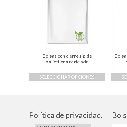
Bolsas con cierre zip de
Bolsa
polietileno reciclado
SELECCIONAR OPCIONES
S
Este
producto
tiene
múltiples
variantes.
Las
Política de privacidad.
Bols
opciones
se