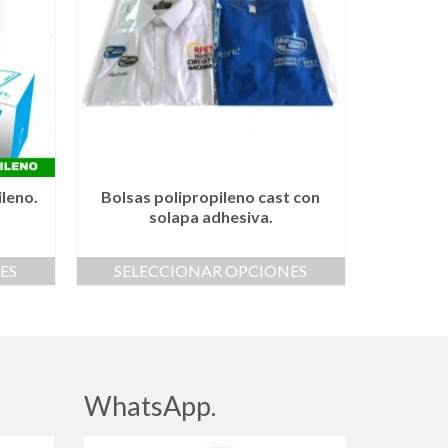
ileno.
Bolsas polipropileno cast con
solapa adhesiva.
ES
SELECCIONAR OPCIONES
Este
producto
tiene
múltiples
variantes.
Las
WhatsApp.
opciones
se