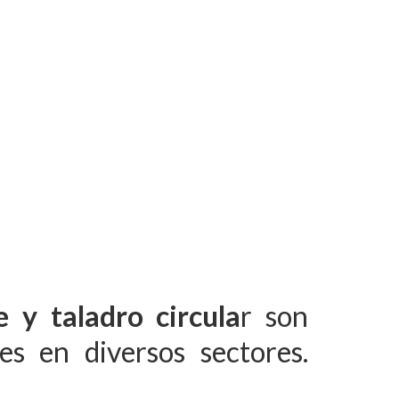
e y taladro circula
r son
s en diversos sectores.