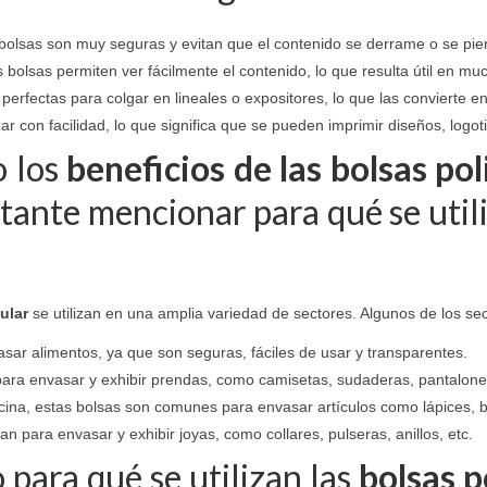
as bolsas son muy seguras y evitan que el contenido se derrame o se pie
as bolsas permiten ver fácilmente el contenido, lo que resulta útil en m
 perfectas para colgar en lineales o expositores, lo que las convierte 
r con facilidad, lo que significa que se pueden imprimir diseños, logo
o los
beneficios de las bolsas po
rtante mencionar para qué se util
ular
se utilizan en una amplia variedad de sectores. Algunos de los s
asar alimentos, ya que son seguras, fáciles de usar y transparentes.
izan para envasar y exhibir prendas, como camisetas, sudaderas, pantalone
icina, estas bolsas son comunes para envasar artículos como lápices, b
zan para envasar y exhibir joyas, como collares, pulseras, anillos, etc.
para qué se utilizan las
bolsas p