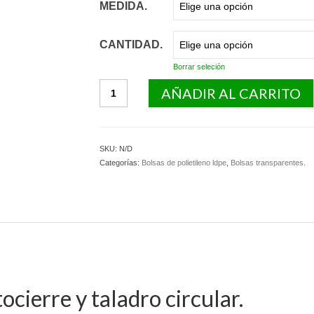
MEDIDA.
CANTIDAD.
Borrar seleción
Bolsas
AÑADIR AL CARRITO
polietileno
con
autocierre
y
SKU:
N/D
taladro
Categorías:
Bolsas de polietileno ldpe
,
Bolsas transparentes.
circular.
cantidad
ocierre y taladro circular.