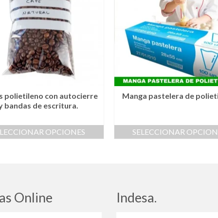
s polietileno con autocierre
Manga pastelera de poliet
y bandas de escritura.
ELECCIONAR OPCIONES
SELECCIONAR OPCION
Este
Este
producto
producto
tiene
tiene
múltiples
múltiples
variantes.
variantes.
Las
Las
as Online
Indesa.
opciones
opciones
se
se