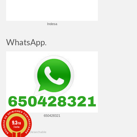
Indesa
WhatsApp.
650428321
9.3
/10
3 notas
© 2026 ✔️ Ropa Desechable