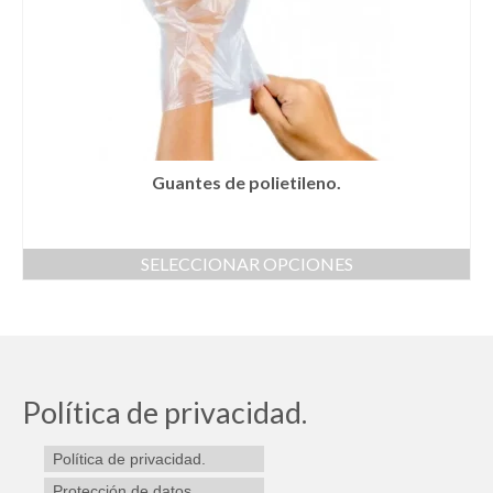
Guantes de polietileno.
SELECCIONAR OPCIONES
Este
producto
tiene
múltiples
variantes.
Las
Política de privacidad.
opciones
se
Política de privacidad.
pueden
elegir
Protección de datos.