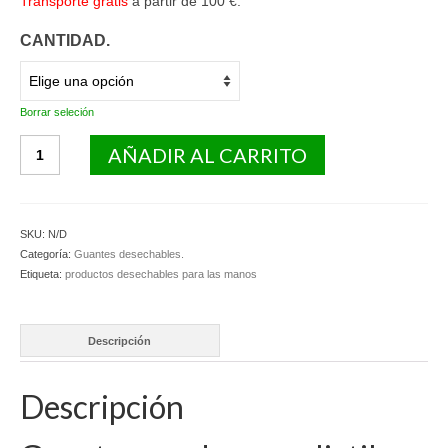
Transporte gratis
a partir de 100 €.
CANTIDAD.
Borrar seleción
Guantes
AÑADIR AL CARRITO
de
polietileno
plegados
por
SKU:
N/D
pares.
Categoría:
Guantes desechables.
cantidad
Etiqueta:
productos desechables para las manos
Descripción
Descripción