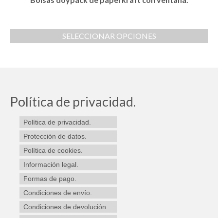
SELECCIONAR OPCIONES
Este
producto
tiene
múltiples
variantes.
Las
Política de privacidad.
opciones
se
Política de privacidad.
pueden
elegir
Protección de datos.
en
Política de cookies.
la
Información legal.
página
de
Formas de pago.
producto
Condiciones de envío.
Condiciones de devolución.