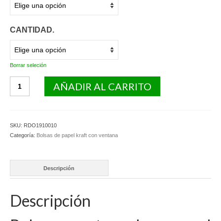
CANTIDAD.
Borrar seleción
Bolsas
AÑADIR AL CARRITO
rectangulares
de
papel
kraft
SKU:
RDO1910010
con
Categoría:
Bolsas de papel kraft con ventana
ventana.
cantidad
Descripción
Descripción