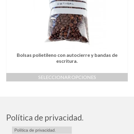
opciones
se
pueden
elegir
en
la
página
de
producto
Bolsas polietileno con autocierre y bandas de
escritura.
SELECCIONAR OPCIONES
Este
producto
tiene
múltiples
variantes.
Las
Política de privacidad.
opciones
se
Política de privacidad.
pueden