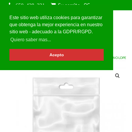
Su carrito
-
0
€
Este sitio web utiliza cookies para garantizar
que obtenga la mejor experiencia en nuestro
sitio web - adecuado a la GDPR/RGPD.
Quiero saber mas...
Acepto
VOLVER A
BOLSAS DE POLIETILENO LDPE