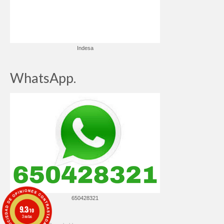
Indesa
WhatsApp.
650428321
9.3
/10
3 notas