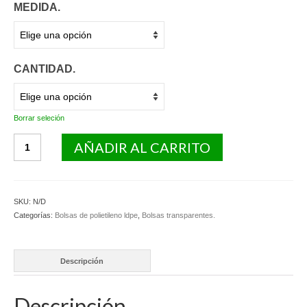
MEDIDA.
CANTIDAD.
Borrar seleción
Bolsas
AÑADIR AL CARRITO
polietileno
con
autocierre
y
SKU:
N/D
taladro
Categorías:
Bolsas de polietileno ldpe
,
Bolsas transparentes.
europeo.
cantidad
Descripción
Descripción